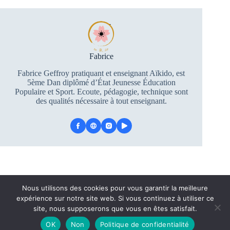
Fabrice
Fabrice Geffroy pratiquant et enseignant Aïkido, est
5ème Dan diplômé d’État Jeunesse Éducation
Populaire et Sport. Ecoute, pédagogie, technique sont
des qualités nécessaire à tout enseignant.
Nous utilisons des cookies pour vous garantir la meilleure
expérience sur notre site web. Si vous continuez à utiliser ce
Facebook
Instagram
YouTube
site, nous supposerons que vous en êtes satisfait.
Données personnelles
Mentions légales
Contact
OK
Non
Politique de confidentialité
Site Officiel