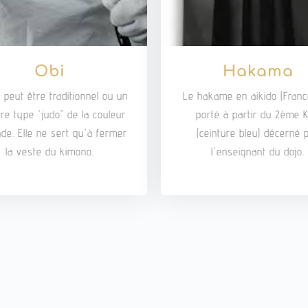
Obi
Hakama
 peut être traditionnel ou un
Le hakame en aikido (Franc
ure type 'judo" de la couleur
porté à partir du 2ème 
de. Elle ne sert qu'à fermer
(ceinture bleu) décerné 
la veste du kimono.
l'enseignant du dojo.