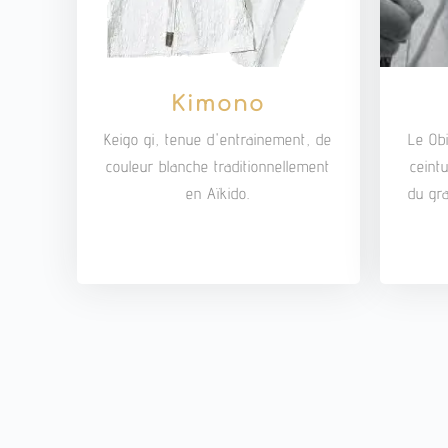
Kimono
Keigo gi, tenue d'entrainement, de
Le Obi
couleur blanche traditionnellement
ceint
en Aïkido.
du gra