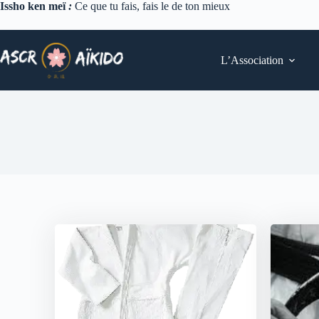
Issho ken meï
:
Ce que tu fais, fais le de ton mieux
L’Association