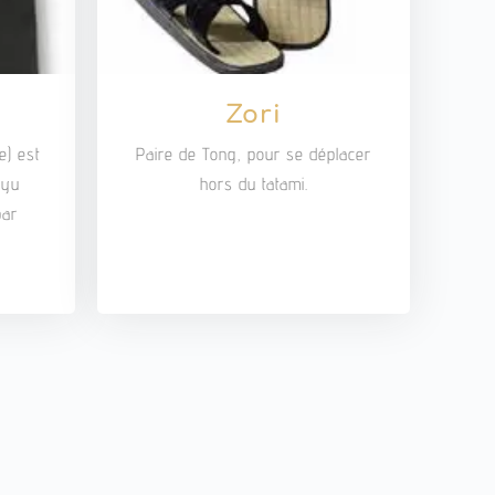
Zori
e) est
Paire de Tong, pour se déplacer
Kyu
hors du tatami.
par