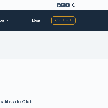
ces
Liens
Contact
alités du Club.